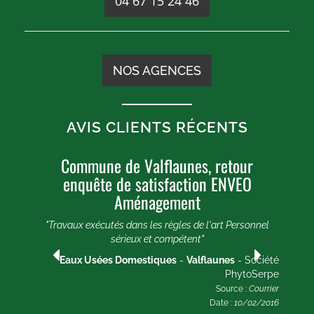
04 67 15 24 46
NOS AGENCES
AVIS CLIENTS RÉCENTS
Commune de Valflaunes, retour
enquête de satisfaction ENVEO
Aménagement
"Travaux exécutés dans les règles de l'art Personnel
été
sérieux et compétent"
rpe
rier
Eaux Usées Domestiques
-
Valflaunes
- Société
2020
PhytoSerpe
Source :
Courrier
Date :
10/02/2016