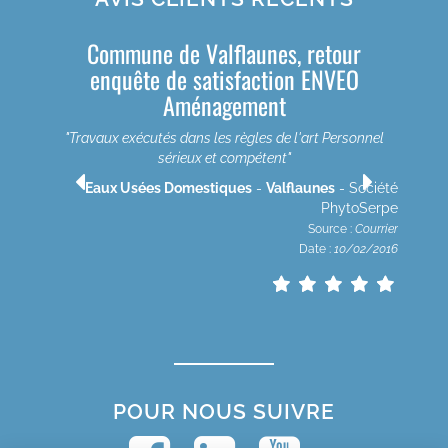
Commune de Valflaunes, retour
enquête de satisfaction ENVEO
Aménagement
"Travaux exécutés dans les règles de l'art Personnel
été
sérieux et compétent"
rpe
rier
Eaux Usées Domestiques
-
Valflaunes
- Société
2020
PhytoSerpe
Source :
Courrier
Date :
10/02/2016
POUR NOUS SUIVRE