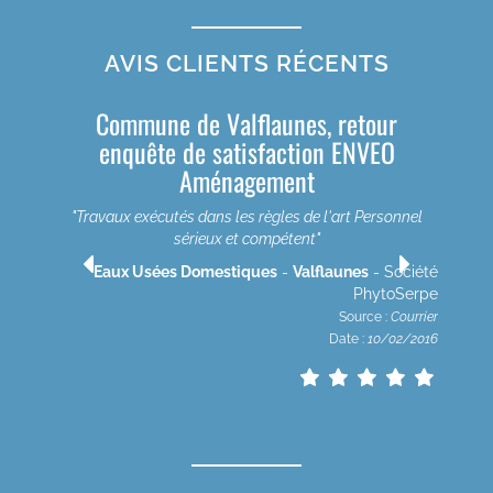
AVIS CLIENTS RÉCENTS
Commune de Valflaunes, retour
enquête de satisfaction ENVEO
Aménagement
"Travaux exécutés dans les règles de l'art Personnel
été
sérieux et compétent"
rpe
rier
Eaux Usées Domestiques
-
Valflaunes
- Société
2020
PhytoSerpe
Source :
Courrier
Date :
10/02/2016