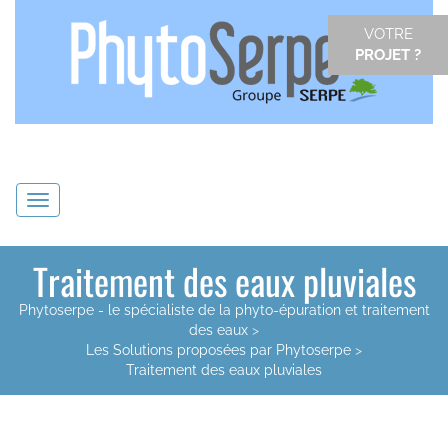
VOTRE
PROJET ?
Navigation
Traitement des eaux pluviales
Phytoserpe - le spécialiste de la phyto-épuration et traitement
des eaux
>
Les Solutions proposées par Phytoserpe
>
Traitement des eaux pluviales