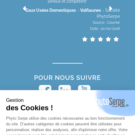
sérieux et compétent"
rpe
rier
Eaux Usées Domestiques
-
Valflaunes
- Société
2020
PhytoSerpe
Source :
Courrier
Date :
10/02/2016
POUR NOUS SUIVRE