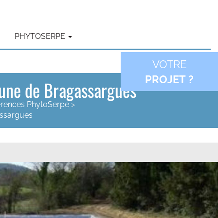
PHYTOSERPE
VOTRE
PROJET ?
mmune de Bragassargues
érences PhytoSerpe
>
assargues