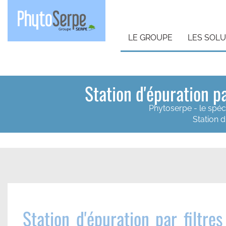
LE GROUPE
LES SOL
Station d'épuration p
Phytoserpe - le spéc
Station 
Station d'épuration par filtre