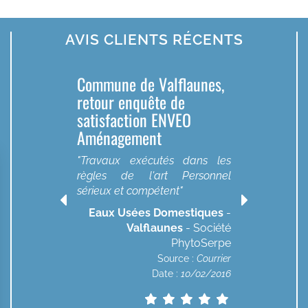
AVIS CLIENTS RÉCENTS
Commune de Valflaunes,
C
retour enquête de
e
satisfaction ENVEO
Aménagement
"
s
"Travaux exécutés dans les
s
-
règles de l'art Personnel
té
sérieux et compétent"
pe
er
Eaux Usées Domestiques
-
20
Valflaunes
- Société
PhytoSerpe
Source :
Courrier
Date :
10/02/2016