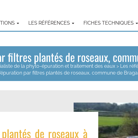
UTIONS
LES RÉFÉRENCES
FICHES TECHNIQUES
ar filtres plantés de roseaux, co
ialiste de la phyto-épuration et traitement des eaux
>
Les réf
d'épuration par filtres plantés de roseaux, commune de Brag
s
plantés de roseaux à