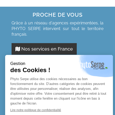
PROCHE DE VOUS
Grâce à un réseau d'agences expérimentées, la
PHYTO SERPE intervient sur tout le territoire
de Garrigues
Commune de Brouzet-
français.
eu, retour
les-Quissac, retour
e satisfaction
enquête de satisfaction
Nos services en France
"Excellent travail"
ées Domestiques
-
Eaux Usées Domestique
gues (34)
- Société
Tournissan
- Socié
PhytoSerpe
PhytoSer
Source :
Courrier
Source :
Courri
Date :
14/12/2015
Date :
10/09/20