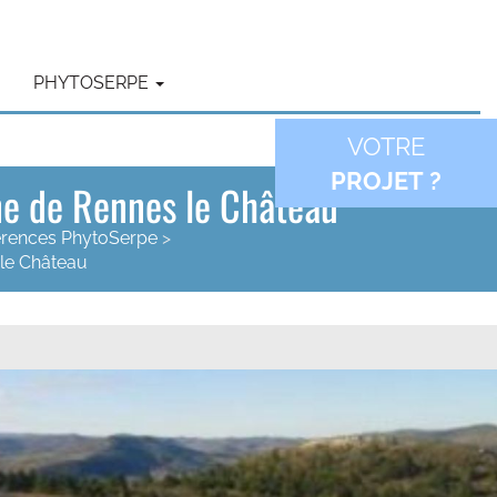
PHYTOSERPE
VOTRE
PROJET ?
une de Rennes le Château
érences PhytoSerpe
>
 le Château