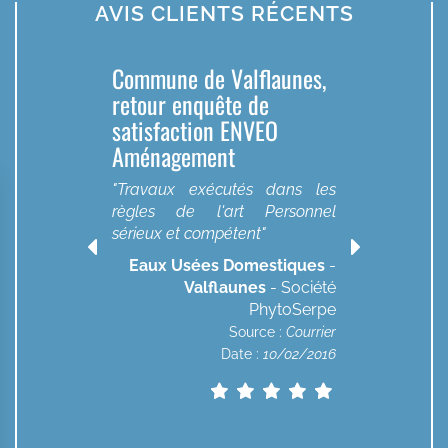
AVIS CLIENTS RÉCENTS
Commune de Valflaunes,
C
retour enquête de
e
satisfaction ENVEO
Aménagement
"
s
"Travaux exécutés dans les
s
-
règles de l'art Personnel
té
sérieux et compétent"
pe
er
Eaux Usées Domestiques
-
20
Valflaunes
- Société
PhytoSerpe
Source :
Courrier
Date :
10/02/2016