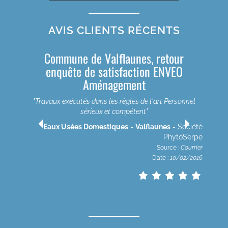
AVIS CLIENTS RÉCENTS
Commune de Valflaunes, retour
enquête de satisfaction ENVEO
Aménagement
"Travaux exécutés dans les règles de l'art Personnel
été
sérieux et compétent"
rpe
rier
Eaux Usées Domestiques
-
Valflaunes
- Société
2020
PhytoSerpe
Source :
Courrier
Date :
10/02/2016